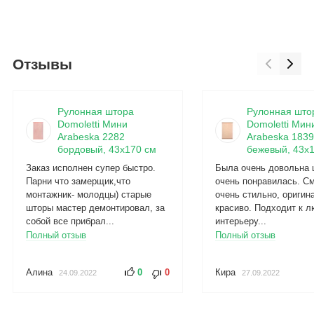
Отзывы
Рулонная штора
Рулонная што
Domoletti Мини
Domoletti Мин
Arabeska 2282
Arabeska 1839
бордовый, 43x170 см
бежевый, 43x
Заказ исполнен супер быстро.
Была очень довольна 
Парни что замерщик,что
очень понравилась. С
монтажник- молодцы) старые
очень стильно, оригин
шторы мастер демонтировал, за
красиво. Подходит к 
собой все прибрал...
интерьеру...
Полный отзыв
Полный отзыв
Алина
0
0
Кира
24.09.2022
27.09.2022