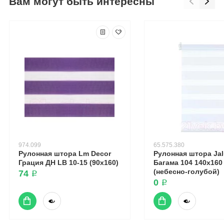
Вам могут быть интересны
974.099
65.575.380
Рулонная штора Lm Decor
Рулонная штора Ja
Грация ДН LB 10-15 (90x160)
Багама 104 140x160
(небесно-голубой)
74 ₽
0 ₽