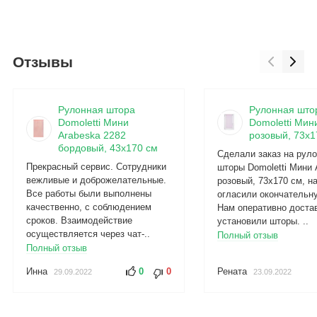
Отзывы
Рулонная штора
Рулонная што
Domoletti Мини
Domoletti Мини
Arabeska 2282
розовый, 73x1
бордовый, 43x170 см
Сделали заказ на рул
Прекрасный сервис. Сотрудники
шторы Domoletti Мини 
вежливые и доброжелательные.
розовый, 73x170 см, н
Все работы были выполнены
огласили окончательну
качественно, с соблюдением
Нам оперативно доста
сроков. Взаимодействие
установили шторы. ..
осуществляется через чат-..
Полный отзыв
Полный отзыв
Инна
0
0
Рената
29.09.2022
23.09.2022