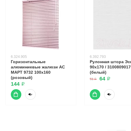
6.324.905
6.392.793
Горизонтальные
Рулонная штора Эс
алюминиевые жалюзи АС
90x170 / 3100809017
МАРТ 9732 100x160
(белый)
(розовый)
64 ₽
51 ₽
144 ₽