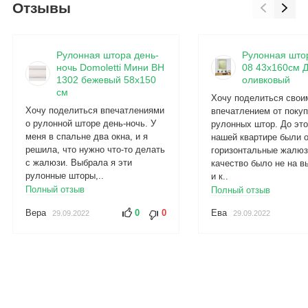
Отзывы
Рулонная штора день-
Рулонная штор
ночь Domoletti Мини BH
08 43х160см Д
1302 бежевый 58x150
оливковый
см
Хочу поделиться свои
Хочу поделиться впечатлениями
впечатлением от покуп
о рулонной шторе день-ночь. У
рулонных штор. До это
меня в спальне два окна, и я
нашей квартире были 
решила, что нужно что-то делать
горизонтальные жалюз
с жалюзи. Выбрала я эти
качество было не на в
рулонные шторы,..
и к..
Полный отзыв
Полный отзыв
Вера
0
0
Ева
29.09.2022
29.09.2022