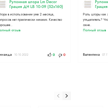
Рулонная штора Lm Decor
Рулонн
Грация ДН LB 10-09 (52x160)
Грация
тора в использовании уже 2 месяца,
Роль шторы как з
опросов нет практически никаких. Качество
утяделитель? Чт
орошее...
окне..
олный отзыв
Полный отзыв
инаида
Валентина
0
0
10.10.2022
07.1