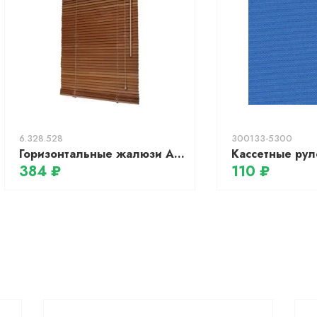
6.328.528
300133-5300
Горизонтальные жалюзи АС МАРТ 9797 52x150 (вишня)
384 ₽
110 ₽