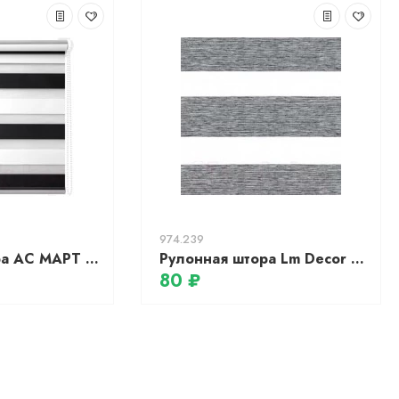
974.239
Рулонная штора АС МАРТ Биаро 140x160 (белый/графит)
Рулонная штора Lm Decor Фьюжн ДН LB 20-06 (64x215)
80 ₽