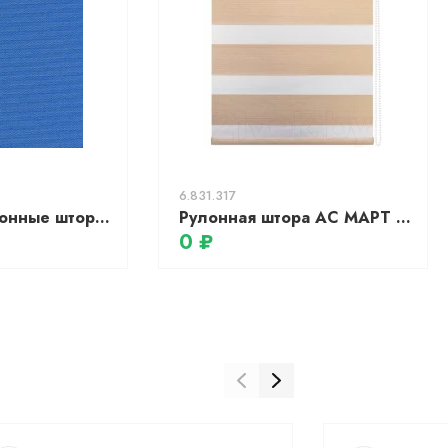
6.831.317
Кассетные рулонные шторы УНИ 1 - АЛЬФА BLACK-OUT синий
Рулонная штора АС МАРТ Юпитер 40x200 (бежевый)
0 ₽