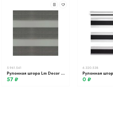
5.961.541
6.320.538
Рулонная штора Lm Decor Марсель ДН LB 25-05 (57x160)
57 ₽
0 ₽