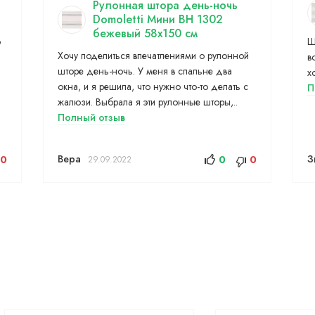
Рулонная штора день-ночь
Domoletti Мини BH 1302
бежевый 58x150 см
о
Ш
Хочу поделиться впечатлениями о рулонной
в
шторе день-ночь. У меня в спальне два
х
окна, и я решила, что нужно что-то делать с
П
жалюзи. Выбрала я эти рулонные шторы,..
Полный отзыв
Вера
З
0
0
0
29.09.2022