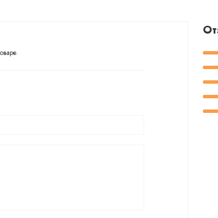
От
оваре.