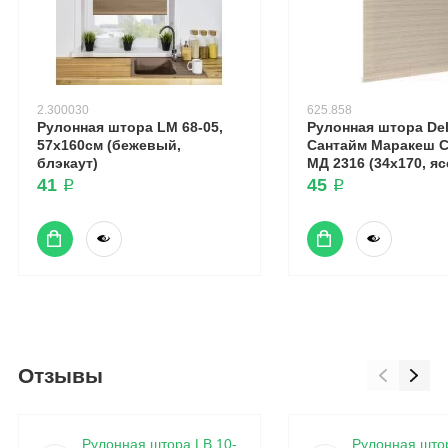
2.300030
625.858
Рулонная штора LM 68-05,
Рулонная штора Del
57х160см (бежевый,
Сантайм Маракеш 
блэкаут)
МД 2316 (34x170, яс
41 ₽
45 ₽
Отзывы
Рулонная штора LB 10-
Рулонная што