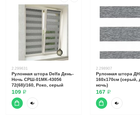
2.299631
2.298907
Рулонная штора Delfa День-
Рулонная штора ДН 
Ночь СРШ-01МК-43056
160х170см (серый, 
72(68)/160, Роко, серый
ночь)
109 ₽
167 ₽