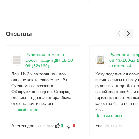
Отзывы
Рулонная штора Lm
Рулонная штор
Decor Грация ДН LB 10-
08 43х160см Д
09 (52x160)
оливковый
Лён. Из 3-х заказанных штор
Хочу поделиться свои
одна ну как-то совсем не лён.
впечатлением от покуп
Очень много розового.
рулонных штор. До это
Обнаружили позднее. Створка,
нашей квартире были 
где висела данная штора, была
горизонтальные жалюз
открыта почти постоян..
качество было не на в
и к..
Полный отзыв
Полный отзыв
Александра
0
0
Ева
30.09.2022
29.09.2022