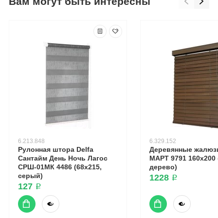
Вам могут быть интересны
6.213.848
6.329.152
Рулонная штора Delfa
Деревянные жалюз
Сантайм День Ночь Лагос
МАРТ 9791 160x200 
СРШ-01МК 4486 (68x215,
дерево)
серый)
1228 ₽
127 ₽