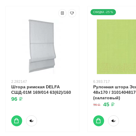
-25 %
2.282147
6.393.717
Штора римская DELFA
Рулонная штора Эс
СШД-01М 169/014 63(62)/160
48x170 / 3101404817
(салатовый)
96 ₽
45 ₽
36 ₽