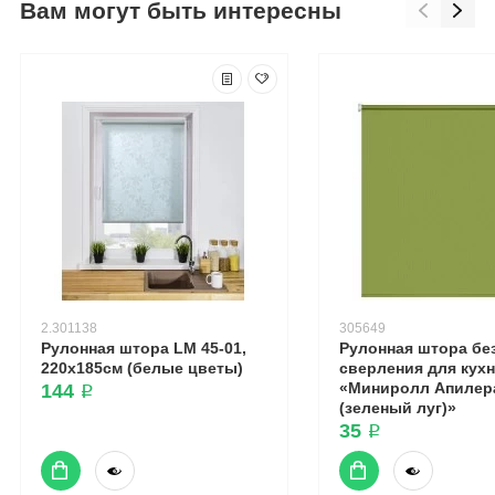
Вам могут быть интересны
2.301138
305649
Рулонная штора LM 45-01,
Рулонная штора бе
220х185см (белые цветы)
сверления для кух
«Миниролл Апилер
144 ₽
(зеленый луг)»
35 ₽