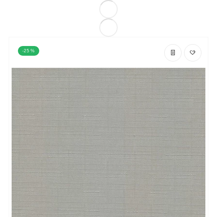
-25 %