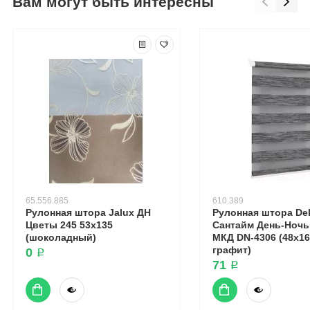
Вам могут быть интересны
65.556.885
610.389
Рулонная штора Jalux ДН
Рулонная штора Del
Цветы 245 53x135
Сантайм День-Ночь
(шоколадный)
МКД DN-4306 (48x16
графит)
0 ₽
71 ₽