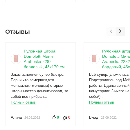
Отзывы
Рулонная штора
Рулонная што
Domoletti Мини
Domoletti Мин
Arabeska 2282
Arabeska 2282
бордовый, 43x170 см
бордовый, 43x
Заказ исполнен супер быстро.
Всё супер, уложились 
Парни что замерщик,что
Подстроились под Мой
монтажник- молодцы) старые
работы. Единственный
шторы мастер демонтировал, за
намусорили (ничего не
собой все прибрал...
собой)..
Полный отзыв
Полный отзыв
Алина
0
0
Влад
24.09.2022
25.09.2022